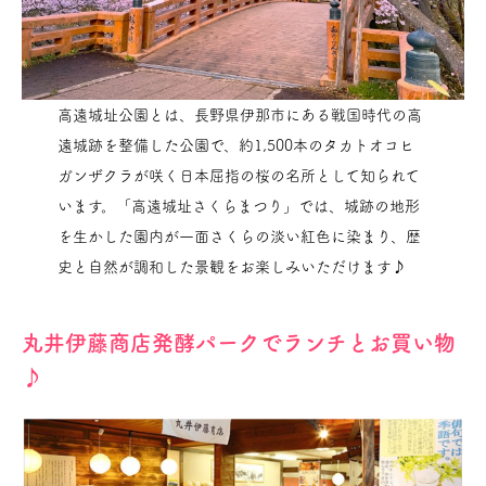
高遠城址公園とは、長野県伊那市にある戦国時代の高
遠城跡を整備した公園で、約1,500本のタカトオコヒ
ガンザクラが咲く日本屈指の桜の名所として知られて
います。「高遠城址さくらまつり」では、城跡の地形
を生かした園内が一面さくらの淡い紅色に染まり、歴
史と自然が調和した景観をお楽しみいただけます♪
丸井伊藤商店発酵パークでランチとお買い物
♪