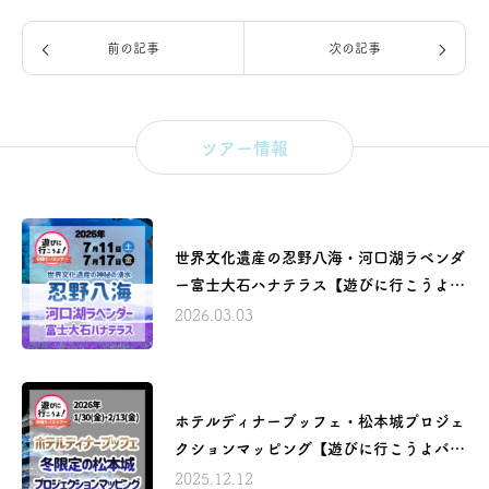
前の記事
次の記事
ツアー情報
世界文化遺産の忍野八海・河口湖ラベンダ
ー富士大石ハナテラス【遊びに行こうよバ
スツアー】
2026.03.03
ホテルディナーブッフェ・松本城プロジェ
クションマッピング【遊びに行こうよバス
ツアー】
2025.12.12